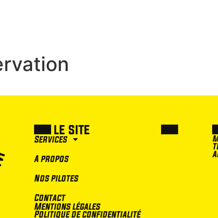
Services
A propos
Nos pilotes
Contact
ervation
le site
m
Services
t
a
A propos
Nos pilotes
Contact
Mentions légales
Politique de confidentialité